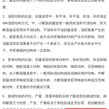
以，隧道窑的断面尺寸与窑内高是否合理，要根据其高度比指标来衡
量。
3、顶部结构的比较。在隧道窑中，有平顶、吊平顶、拱顶、吊拱顶这
4种顶部结构方式。中、小断面的隧道窑一般用拱顶和平顶结构，而大
断面隧道窑用吊平顶结构。平顶和吊平顶的隧道窑，顶部重量产生的
力，都是垂直方向的力，故不会对窑侧墙的结构产生任何影响。而拱
顶隧道窑拱顶重量不但产生一个垂直力，而且会产生较大的水平分
力，对窑侧墙的结构有一定影响。
4、窑体结构的比较。在隧道窑的窑体结构中，有砖混结构、砖混加钢
柱结构、钢筋混凝土结构、钢筋砼框架结构、钢架结构、压型钢板结
构。在小断面隧道窑中，一般用砖混结构或砖混钢柱维护结构。中断
面隧道窑用钢架混凝土框架结构，大断面隧道窑用钢架结构或压型钢
板结构，才是最经济的建设方案。
5、烧成性能的对比。产量、质量和能耗反映了隧道窑的烧成性能。相
同断面尺寸的窑，产质、产量取决于系统组成是否合理、窑的断面结