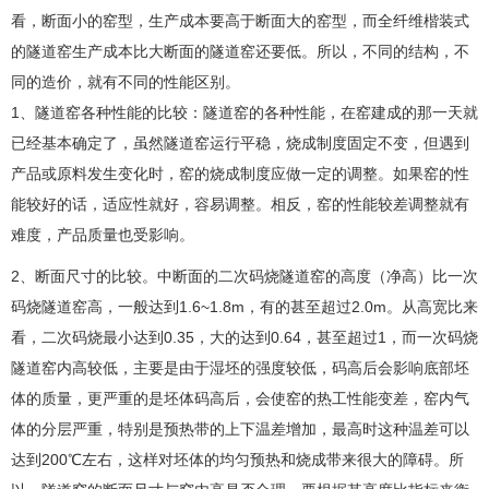
看，断面小的窑型，生产成本要高于断面大的窑型，而全纤维楷装式
的隧道窑生产成本比大断面的隧道窑还要低。所以，不同的结构，不
同的造价，就有不同的性能区别。
1、隧道窑各种性能的比较：隧道窑的各种性能，在窑建成的那一天就
已经基本确定了，虽然隧道窑运行平稳，烧成制度固定不变，但遇到
产品或原料发生变化时，窑的烧成制度应做一定的调整。如果窑的性
能较好的话，适应性就好，容易调整。相反，窑的性能较差调整就有
难度，产品质量也受影响。
2、断面尺寸的比较。中断面的二次码烧隧道窑的高度（净高）比一次
码烧隧道窑高，一般达到1.6~1.8m，有的甚至超过2.0m。从高宽比来
看，二次码烧最小达到0.35，大的达到0.64，甚至超过1，而一次码烧
隧道窑内高较低，主要是由于湿坯的强度较低，码高后会影响底部坯
体的质量，更严重的是坯体码高后，会使窑的热工性能变差，窑内气
体的分层严重，特别是预热带的上下温差增加，最高时这种温差可以
达到200℃左右，这样对坯体的均匀预热和烧成带来很大的障碍。所